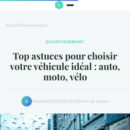
Accueil
›
Divertissement
DIVERTISSEMENT
Top astuces pour choisir
votre véhicule idéal : auto,
moto, vélo
Claude
14/04/2026 20:53
9 min de lecture
C