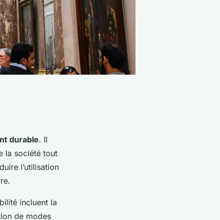
t durable
. Il
 la société tout
uire l’utilisation
re.
ité incluent la
otion de modes