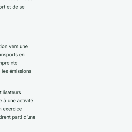
rt et de se
tion vers une
ransports en
mpreinte
 les émissions
ilisateurs
 à une activité
n exercice
irent parti d’une