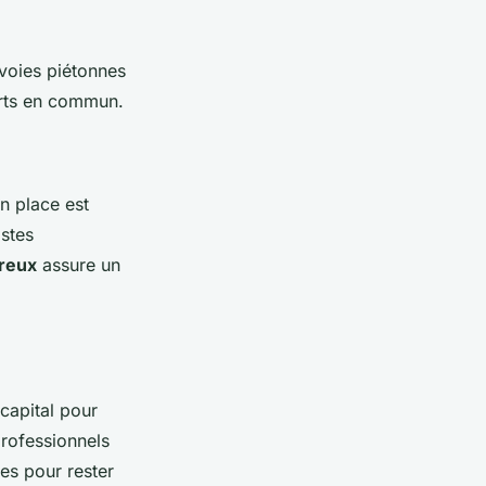
voies piétonnes
ports en commun.
en place est
istes
ureux
assure un
capital pour
professionnels
es pour rester