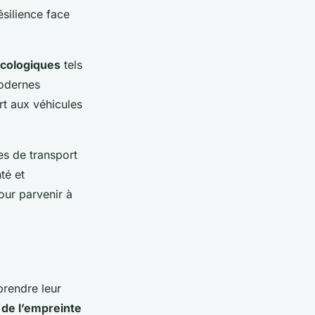
ésilience face
écologiques
tels
modernes
rt aux véhicules
es de transport
té et
our parvenir à
rendre leur
de l’empreinte