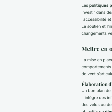
Les
politiques 
Investir dans de
l’accessibilité 
Le soutien et l’
changements ver
Mettre en 
La mise en pla
comportements d
doivent s’articu
Élaboration d
Un bon plan de m
Il intègre des i
des vélos ou de
objectifs de
dév