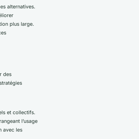
s alternatives.
liorer
ion plus large.
ces
r des
tratégies
s et collectifs.
rangeant l’usage
n avec les