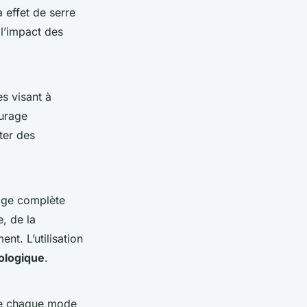
à effet de serre
 l’impact des
s visant à
ourage
ter des
age complète
, de la
ent. L’utilisation
ologique
.
 de chaque mode