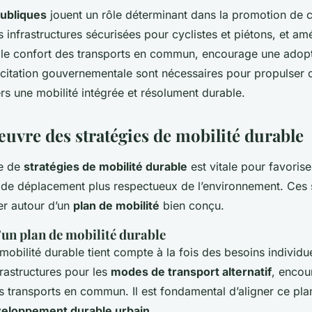
publiques
jouent un rôle déterminant dans la promotion de ce
s infrastructures sécurisées pour cyclistes et piétons, et amé
et le confort des transports en commun, encourage une adopt
incitation gouvernementale sont nécessaires pour propulser 
s une mobilité intégrée et résolument durable.
œuvre des stratégies de mobilité durable
ce de
stratégies de mobilité durable
est vitale pour favorise
e déplacement plus respectueux de l’environnement. Ces s
ler autour d’un
plan de mobilité
bien conçu.
’un plan de mobilité durable
obilité durable tient compte à la fois des besoins individuel
nfrastructures pour les
modes de transport alternatif
, encou
s transports en commun. Il est fondamental d’aligner ce pla
eloppement durable urbain
.