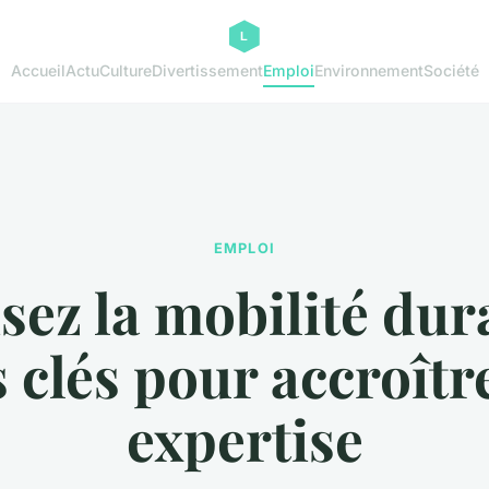
Accueil
Actu
Culture
Divertissement
Emploi
Environnement
Société
EMPLOI
sez la mobilité dura
 clés pour accroîtr
expertise